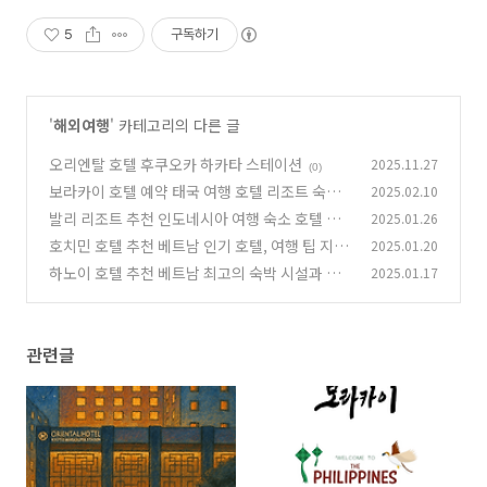
5
구독하기
'
해외여행
' 카테고리의 다른 글
오리엔탈 호텔 후쿠오카 하카타 스테이션
2025.11.27
(0)
보라카이 호텔 예약 태국 여행 호텔 리조트 숙소
2025.02.10
추천
발리 리조트 추천 인도네시아 여행 숙소 호텔 예
2025.01.26
(0)
약 정보
호치민 호텔 추천 베트남 인기 호텔, 여행 팁 지역
2025.01.20
(0)
정보
하노이 호텔 추천 베트남 최고의 숙박 시설과 여
2025.01.17
(0)
행 팁
(0)
관련글