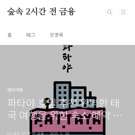
본문 바로가기
숲속 2시간 전 금융
홈
태그
방명록
해외여행
파타야 호텔 추천 완벽한 태
국 여행을 위한 숙소 예약 가
이드
by 숲속 2시간 전 금융
2025. 1. 28.