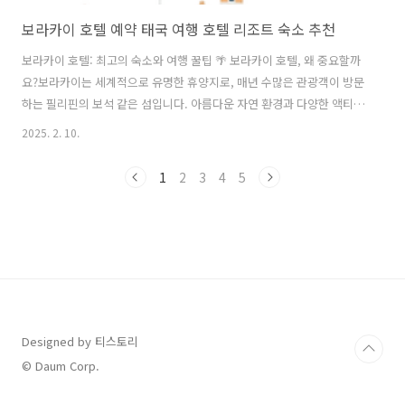
보라카이 호텔 예약 태국 여행 호텔 리조트 숙소 추천
보라카이 호텔: 최고의 숙소와 여행 꿀팁 🌴 보라카이 호텔, 왜 중요할까
요?보라카이는 세계적으로 유명한 휴양지로, 매년 수많은 관광객이 방문
하는 필리핀의 보석 같은 섬입니다. 아름다운 자연 환경과 다양한 액티비
티를 즐길 수 있는 만큼, 숙소 선택은 여행의 만족도를 결정짓는 중요한
2025. 2. 10.
요소입니다. 특히, 여행 스타일에 따라 적합한 호텔을 선택하면 더 편안
하고 특별한 시간을 보낼 수 있습니다. 이 글에서는 보라카이 호텔을 주
1
2
3
4
5
제로 숙박비, 인기 호텔, 추천 호텔 등 여행에 필요한 모든 정보를 제공합
니다. 완벽한 보라카이 여행을 계획하고 있다면, 아래 정보를 꼼꼼히 살
펴보세요! 보라카이 호텔의 1박 평균 요금은?보라카이 호텔의 숙박 요
금은 선택하는 호텔의 등급, 위치, 그리고 시즌에 따라 달라집니다. 대체
적으..
Designed by 티스토리
© Daum Corp.