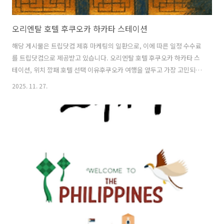
오리엔탈 호텔 후쿠오카 하카타 스테이션
해당 게시물은 트립닷컴 제휴 마케팅의 일환으로, 이에 따른 일정 수수료
를 트립닷컴으로 제공받고 있습니다. 오리엔탈 호텔 후쿠오카 하카타 스
테이션, 위치 깡패 호텔 선택 이유후쿠오카 여행을 앞두고 가장 고민되는
부분은 바로 숙소 선택입니다. 특히 이동 동선이 많은 자유 여행에서 ‘위
2025. 11. 27.
치’는 숙소 선택의 핵심 조건이 됩니다. 오리엔탈 호텔 후쿠오카 하카타
스테이션은 이름처럼 하카타역 바로 옆에 자리해 있으며 공항과 쇼핑, 관
광지 접근성이 뛰어난 호텔로 많은 여행객이 재방문하는 곳으로 알려져
있습니다. 또한 조식 만족도가 높아, 먹는 즐거움까지 챙기고 싶은 분들
에게 매력적인 선택지가 되어 줍니다. 여행 중 찾게 되는 편의시설과 실
속 있는 서비스, 가족 여행부터 혼자 여행까지 부담 없이 머물 수 있는 호
텔을 찾는..